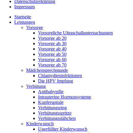
Datenschutzerklärung
Impressum
Startseite
Leistungen
Vorsorge
Vorsorgliche Ultraschalluntersuchungen
Vorsorge ab 20
Vorsorge ab 30
Vorsorge ab 40
Vorsorge ab 50
Vorsorge ab 60
Vorsorge ab 70
Mädchensprechstunde
Chlamydieninfektionen
Die HPV Impfung
Verhütung
Antibabypille
Intrauterine Hormonsysteme
Kupferspirale
Verhütungsring
Verhütungsspritze
Verhütungsstäbchen
Kinderwunsch
Unerfüllter Kinderwunsch