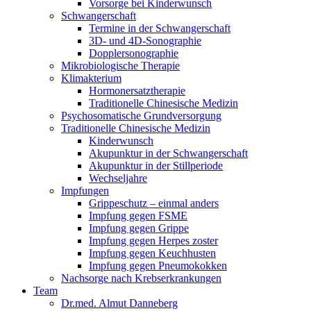
Vorsorge bei Kinderwunsch
Schwangerschaft
Termine in der Schwangerschaft
3D- und 4D-Sonographie
Dopplersonographie
Mikrobiologische Therapie
Klimakterium
Hormonersatztherapie
Traditionelle Chinesische Medizin
Psychosomatische Grundversorgung
Traditionelle Chinesische Medizin
Kinderwunsch
Akupunktur in der Schwangerschaft
Akupunktur in der Stillperiode
Wechseljahre
Impfungen
Grippeschutz – einmal anders
Impfung gegen FSME
Impfung gegen Grippe
Impfung gegen Herpes zoster
Impfung gegen Keuchhusten
Impfung gegen Pneumokokken
Nachsorge nach Krebserkrankungen
Team
Dr.med. Almut Danneberg