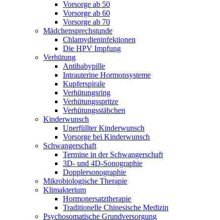
Vorsorge ab 50
Vorsorge ab 60
Vorsorge ab 70
Mädchensprechstunde
Chlamydieninfektionen
Die HPV Impfung
Verhütung
Antibabypille
Intrauterine Hormonsysteme
Kupferspirale
Verhütungsring
Verhütungsspritze
Verhütungsstäbchen
Kinderwunsch
Unerfüllter Kinderwunsch
Vorsorge bei Kinderwunsch
Schwangerschaft
Termine in der Schwangerschaft
3D- und 4D-Sonographie
Dopplersonographie
Mikrobiologische Therapie
Klimakterium
Hormonersatztherapie
Traditionelle Chinesische Medizin
Psychosomatische Grundversorgung