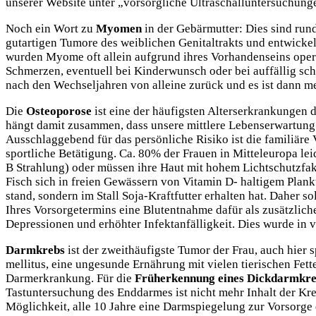
unserer Website unter „vorsorgliche Ultraschalluntersuchung
Noch ein Wort zu
Myomen
in der Gebärmutter: Dies sind run
gutartigen Tumore des weiblichen Genitaltrakts und entwickeln
wurden Myome oft allein aufgrund ihres Vorhandenseins operi
Schmerzen, eventuell bei Kinderwunsch oder bei auffällig s
nach den Wechseljahren von alleine zurück und es ist dann me
Die
Osteoporose
ist eine der häufigsten Alterserkrankungen 
hängt damit zusammen, dass unsere mittlere Lebenserwartung ko
Ausschlaggebend für das persönliche Risiko ist die familiär
sportliche Betätigung. Ca. 80% der Frauen in Mitteleuropa l
B Strahlung) oder müssen ihre Haut mit hohem Lichtschutzfakto
Fisch sich in freien Gewässern von Vitamin D- haltigem Plankt
stand, sondern im Stall Soja-Kraftfutter erhalten hat. Daher so
Ihres Vorsorgetermins eine Blutentnahme dafür als zusätzlic
Depressionen und erhöhter Infektanfälligkeit. Dies wurde in v
Darmkrebs
ist der zweithäufigste Tumor der Frau, auch hier 
mellitus, eine ungesunde Ernährung mit vielen tierischen Fe
Darmerkrankung. Für die
Früherkennung eines Dickdarmkre
Tastuntersuchung des Enddarmes ist nicht mehr Inhalt der Kre
Möglichkeit, alle 10 Jahre eine Darmspiegelung zur Vorsorge 