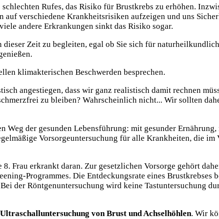
echten Rufes, das Risiko für Brustkrebs zu erhöhen. Inzwisch
 auf verschiedene Krankheitsrisiken aufzeigen und uns Sicherhe
viele andere Erkrankungen sinkt das Risiko sogar.
dieser Zeit zu begleiten, egal ob Sie sich für naturheilkundlic
 genießen.
ellen klimakterischen Beschwerden besprechen.
tisch angestiegen, dass wir ganz realistisch damit rechnen müs
schmerzfrei zu bleiben? Wahrscheinlich nicht... Wir sollten dah
r den Weg der gesunden Lebensführung: mit gesunder Ernährung, 
 regelmäßige Vorsorgeuntersuchung für alle Krankheiten, die i
de 8. Frau erkrankt daran. Zur gesetzlichen Vorsorge gehört dah
ing-Programmes. Die Entdeckungsrate eines Brustkrebses beträ
n. Bei der Röntgenuntersuchung wird keine Tastuntersuchung du
Ultraschalluntersuchung von Brust und Achselhöhlen
. Wir k