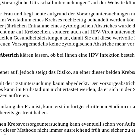
n „Vorsorgliche Ultraschalluntersuchungen“ auf der Website kön
r Frau und liegt heute aufgrund der Vorsorgeuntersuchungen nu
im Vorstadium eines Krebses rechtzeitig behandelt werden könn
er jährlichen Entnahme eines zytologischen Abstriches wurde 
t nur auf Krebszellen, sondern auch auf HPV-Viren untersucht
ellen Gesundheitsleistungen an, damit Sie auf diese wertvolle
 neuen Vorsorgemodells keine zytologischen Abstriche mehr vo
Abstrich
klären lassen, ob bei Ihnen eine HPV Infektion besteh
tener auf, jedoch steigt das Risiko, an einer dieser beiden Kre
mit der Tastuntersuchung kaum abgedeckt. Der Vorsorgeabstrich
kann im Frühstadium nicht ertastet werden, da er sich in der 
rzen auftreten.
rankung der Frau ist, kann erst im fortgeschrittenen Stadium e
ereits gestreut haben.
chen Krebsvorsorgeuntersuchung kann eventuell schon vor Auf
mit dieser Methode nicht immer ausreichend früh und sicher zu e