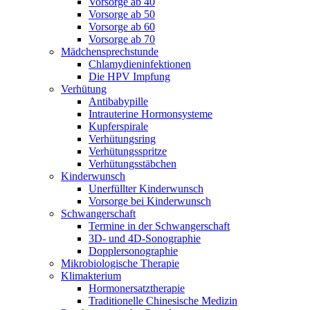
Vorsorge ab 40
Vorsorge ab 50
Vorsorge ab 60
Vorsorge ab 70
Mädchensprechstunde
Chlamydieninfektionen
Die HPV Impfung
Verhütung
Antibabypille
Intrauterine Hormonsysteme
Kupferspirale
Verhütungsring
Verhütungsspritze
Verhütungsstäbchen
Kinderwunsch
Unerfüllter Kinderwunsch
Vorsorge bei Kinderwunsch
Schwangerschaft
Termine in der Schwangerschaft
3D- und 4D-Sonographie
Dopplersonographie
Mikrobiologische Therapie
Klimakterium
Hormonersatztherapie
Traditionelle Chinesische Medizin