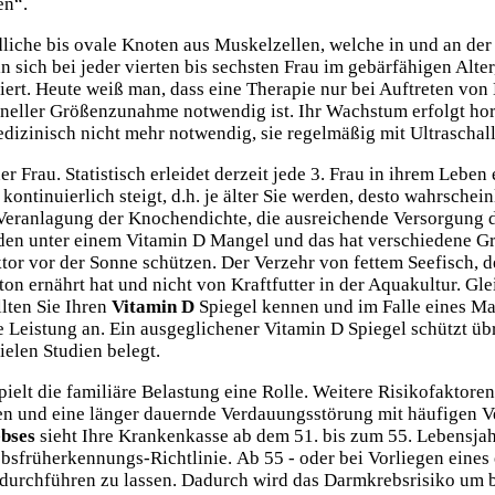
en“.
dliche bis ovale Knoten aus Muskelzellen, welche in und an der
 sich bei jeder vierten bis sechsten Frau im gebärfähigen Alte
ert. Heute weiß man, dass eine Therapie nur bei Auftreten vo
chneller Größenzunahme notwendig ist. Ihr Wachstum erfolgt h
dizinisch nicht mehr notwendig, sie regelmäßig mit Ultraschall
der Frau. Statistisch erleidet derzeit jede 3. Frau in ihrem Le
ntinuierlich steigt, d.h. je älter Sie werden, desto wahrschein
e Veranlagung der Knochendichte, die ausreichende Versorgung
eiden unter einem Vitamin D Mangel und das hat verschiedene 
r vor der Sonne schützen. Der Verzehr von fettem Seefisch, der
on ernährt hat und nicht von Kraftfutter in der Aquakultur. Gl
llten Sie Ihren
Vitamin D
Spiegel kennen und im Falle eines Ma
he Leistung an. Ein ausgeglichener Vitamin D Spiegel schützt 
ielen Studien belegt.
spielt die familiäre Belastung eine Rolle. Weitere Risikofakto
tten und eine länger dauernde Verdauungsstörung mit häufigen 
bses
sieht Ihre Krankenkasse ab dem 51. bis zum 55. Lebensjahr
bsfrüherkennungs-Richtlinie. Ab 55 - oder bei Vorliegen eines 
durchführen zu lassen. Dadurch wird das Darmkrebsrisiko um bis