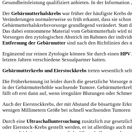
Gesundheitsleistung qualifiziert anbieten. In der Informatio
Der
Gebärmutterhalskrebs
war früher der häufigste Krebs de
Veränderungen normalerweise so früh erkannt, dass sie schon 
Gebärmutterhalskrebsvorsorge grundlegend verändert. Statt d
Das dabei entnommene Material vom Gebärmutterhals wird nich
Vorsorgen den zytologischen Abstrich im Rahmen der individu
Entfernung der Gebärmutter
sind nach den Richtlinien des
Ergänzend zur reinen Zytologie können Sie durch einen
HPV 
letzten Jahren verschiedene Sexualpartner hatten.
Gebärmutterkrebs und Eierstockkrebs
treten wesentlich sel
Die Früherkennung ist leider durch die gesetzliche Vorsorge 
in der Gebärmutterhöhle wachsende Tumore. Gebärmutterkrebs 
fällt oft erst dann auf, wenn irreguläre Blutungen oder Schme
Auch der Eierstockkrebs, der mit Abstand die bösartigste Erk
wenigen Millimetern Größe bei schnell wachsenden Tumoren b
Durch eine
Ultraschalluntersuchung
zusätzlich zur gesetzli
oder Eierstock-Krebs gestellt werden, er ist allerdings auch 