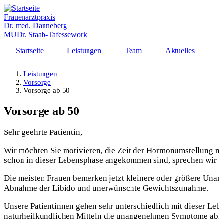
Direkt
zum
Frauenarztpraxis
Inhalt
Dr. med. Danneberg
MUDr. Staab-Tafessework
Startseite
Leistungen
Team
Aktuelles
Leistungen
Vorsorge
Vorsorge ab 50
Vorsorge ab 50
Sehr geehrte Patientin,
Wir möchten Sie motivieren, die Zeit der Hormonumstellung 
schon in dieser Lebensphase angekommen sind, sprechen wir ni
Die meisten Frauen bemerken jetzt kleinere oder größere Una
Abnahme der Libido und unerwünschte Gewichtszunahme.
Unsere Patientinnen gehen sehr unterschiedlich mit dieser Le
naturheilkundlichen Mitteln die unangenehmen Symptome abm