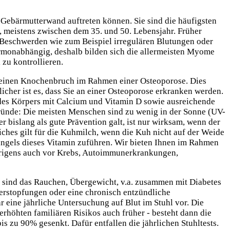
 Gebärmutterwand auftreten können. Sie sind die häufigsten
r, meistens zwischen dem 35. und 50. Lebensjahr. Früher
n Beschwerden wie zum Beispiel irregulären Blutungen oder
ormonabhängig, deshalb bilden sich die allermeisten Myome
 zu kontrollieren.
ben einen Knochenbruch im Rahmen einer Osteoporose. Dies
licher ist es, dass Sie an einer Osteoporose erkranken werden.
 des Körpers mit Calcium und Vitamin D sowie ausreichende
Gründe: Die meisten Menschen sind zu wenig in der Sonne (UV-
 bislang als gute Prävention galt, ist nur wirksam, wenn der
eiches gilt für die Kuhmilch, wenn die Kuh nicht auf der Weide
ngels dieses Vitamin zuführen. Wir bieten Ihnen im Rahmen
übrigens auch vor Krebs, Autoimmunerkrankungen,
ren sind das Rauchen, Übergewicht, v.a. zusammen mit Diabetes
Verstopfungen oder eine chronisch entzündliche
 eine jährliche Untersuchung auf Blut im Stuhl vor. Die
erhöhten familiären Risikos auch früher - besteht dann die
 zu 90% gesenkt. Dafür entfallen die jährlichen Stuhltests.