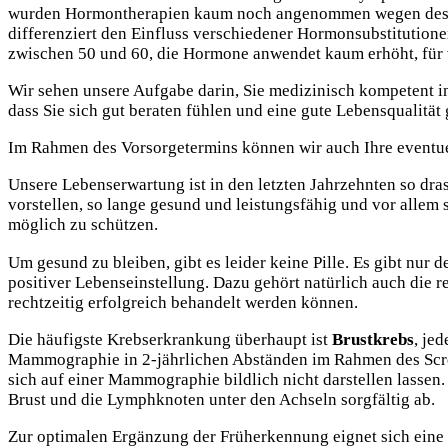
wurden Hormontherapien kaum noch angenommen wegen des schl
differenziert den Einfluss verschiedener Hormonsubstitutionen
zwischen 50 und 60, die Hormone anwendet kaum erhöht, für 
Wir sehen unsere Aufgabe darin, Sie medizinisch kompetent in 
dass Sie sich gut beraten fühlen und eine gute Lebensqualität
Im Rahmen des Vorsorgetermins können wir auch Ihre eventu
Unsere Lebenserwartung ist in den letzten Jahrzehnten so dras
vorstellen, so lange gesund und leistungsfähig und vor allem 
möglich zu schützen.
Um gesund zu bleiben, gibt es leider keine Pille. Es gibt nu
positiver Lebenseinstellung. Dazu gehört natürlich auch die
rechtzeitig erfolgreich behandelt werden können.
Die häufigste Krebserkrankung überhaupt ist
Brustkrebs
, je
Mammographie in 2-jährlichen Abständen im Rahmen des Screen
sich auf einer Mammographie bildlich nicht darstellen lasse
Brust und die Lymphknoten unter den Achseln sorgfältig ab.
Zur optimalen Ergänzung der Früherkennung eignet sich eine